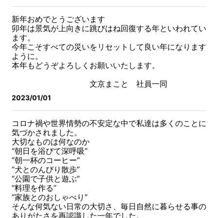
新年おめでとうございます
卯年は景気が上向きに跳びはね回復する年といわれてい
ます。
今年こそすべての災いをリセットして良い年になります
ように。
本年もどうぞよろしくお願いいたします。
文京まこと 社員一同
2023/01/01
コロナ禍や世界情勢の不安定な中で私達は多くのことに
気づかされました。
大切なものは何なのか
”朝日を浴びて深呼吸”
”朝一杯のコーヒー”
”犬とのんびり散歩”
”公園で子供と遊ぶ”
”料理を作る”
”家族とのおしゃべり”
そんな何気ない日常の大切さ、毎日自然に暮らせる事の
ありがたさを再認識した一年でした。