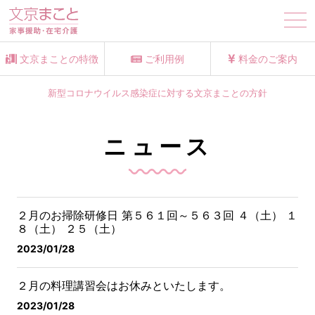
tog
nav
文京まことの特徴
ご利用例
料金のご案内
新型コロナウイルス感染症に対する文京まことの方針
ニュース
２月のお掃除研修日 第５６１回～５６３回
４（土） １
８（土） ２５（土）
2023/01/28
２月の料理講習会はお休みといたします。
2023/01/28