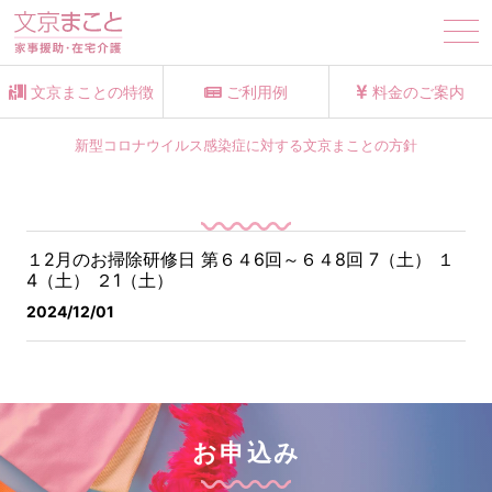
tog
nav
文京まことの特徴
ご利用例
料金のご案内
新型コロナウイルス感染症に対する文京まことの方針
１2月のお掃除研修日 第６４6回～６４8回
7（土） １
4（土） ２1（土）
2024/12/01
お申込み