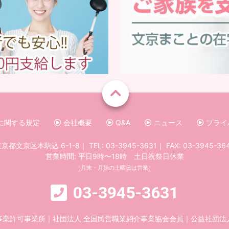
に関する規定
会社概要
Q&A
ニュース
プライ
京都文京区本駒込 6-1-8
｜
TEL:
03-3945-3631
｜
FAX: 03-3945-36
営業時間: 平日9時〜18時 土日祝祭日休業
（月末・月始の土曜日は営業）
03-3945-3631
事業許可事業所
｜
社団法人 全国民営職業紹介事業協会会員
｜
公益社団法