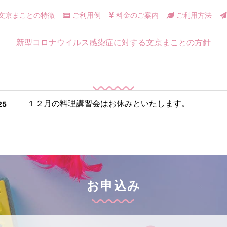
文京まことの特徴
ご利用例
料金のご案内
ご利用方法
新型コロナウイルス感染症に対する文京まことの方針
１２月の料理講習会はお休みといたします。
25
お申込み