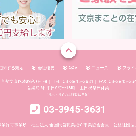
に関する規定
会社概要
Q&A
ニュース
プライ
京都文京区本駒込 6-1-8
｜
TEL:
03-3945-3631
｜
FAX: 03-3945-36
営業時間: 平日9時〜18時 土日祝祭日休業
（月末・月始の土曜日は営業）
03-3945-3631
事業許可事業所
｜
社団法人 全国民営職業紹介事業協会会員
｜
公益社団法