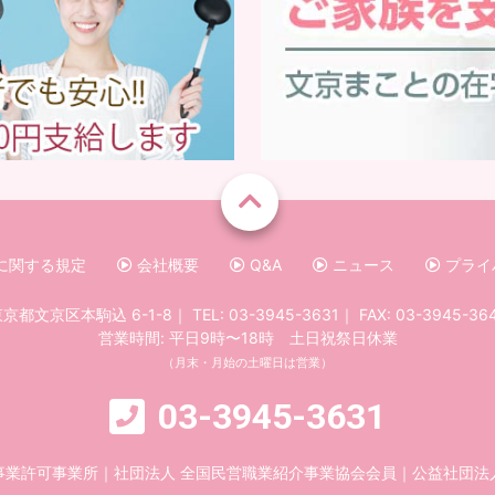
に関する規定
会社概要
Q&A
ニュース
プライ
京都文京区本駒込 6-1-8
｜
TEL:
03-3945-3631
｜
FAX: 03-3945-36
営業時間: 平日9時〜18時 土日祝祭日休業
（月末・月始の土曜日は営業）
03-3945-3631
事業許可事業所
｜
社団法人 全国民営職業紹介事業協会会員
｜
公益社団法