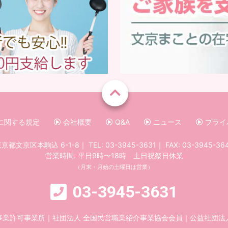
に関する規定
会社概要
Q&A
ニュース
プライ
京都文京区本駒込 6-1-8
｜
TEL:
03-3945-3631
｜
FAX: 03-3945-36
営業時間: 平日9時〜18時 土日祝祭日休業
（月末・月始の土曜日は営業）
03-3945-3631
事業許可事業所
｜
社団法人 全国民営職業紹介事業協会会員
｜
公益社団法