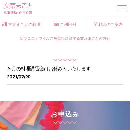
tog
nav
文京まことの特徴
ご利用例
料金のご案内
新型コロナウイルス感染症に対する文京まことの方針
８月の料理講習会はお休みといたします。
2021/07/29
お申込み