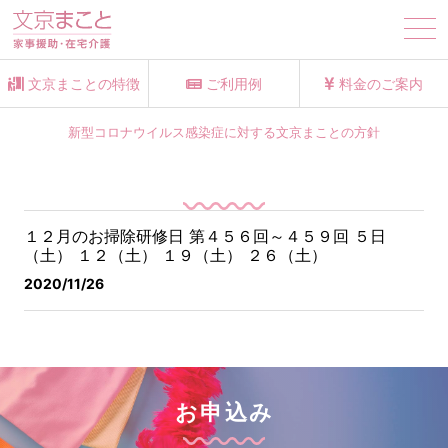
tog
nav
文京まことの特徴
ご利用例
料金のご案内
新型コロナウイルス感染症に対する文京まことの方針
１２月のお掃除研修日 第４５６回～４５９回
５日
（土） １２（土） １９（土） ２６（土）
2020/11/26
お申込み