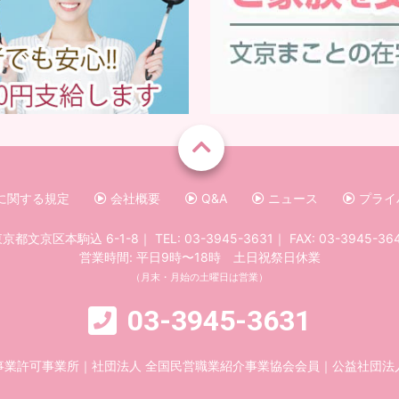
に関する規定
会社概要
Q&A
ニュース
プライ
京都文京区本駒込 6-1-8
｜
TEL:
03-3945-3631
｜
FAX: 03-3945-36
営業時間: 平日9時〜18時 土日祝祭日休業
（月末・月始の土曜日は営業）
03-3945-3631
事業許可事業所
｜
社団法人 全国民営職業紹介事業協会会員
｜
公益社団法