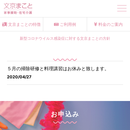
tog
nav
文京まことの特徴
ご利用例
料金のご案内
新型コロナウイルス感染症に対する文京まことの方針
５月の掃除研修と料理講習はお休みと致します。
2020/04/27
お申込み