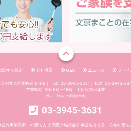
に関する規定
会社概要
Q&A
ニュース
プライ
京都文京区本駒込 6-1-8
｜
TEL:
03-3945-3631
｜
FAX: 03-3945-36
営業時間: 平日9時〜18時 土日祝祭日休業
（月末・月始の土曜日は営業）
03-3945-3631
事業許可事業所
｜
社団法人 全国民営職業紹介事業協会会員
｜
公益社団法