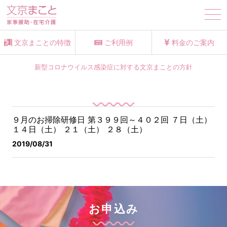
tog
nav
文京まことの特徴
ご利用例
料金のご案内
新型コロナウイルス感染症に対する文京まことの方針
９月のお掃除研修日 第３９９回～４０２回 ７日（土）
１４日（土） ２１（土） ２８（土）
2019/08/31
お申込み