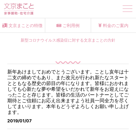
tog
nav
文京まことの特徴
ご利用例
料金のご案内
新型コロナウイルス感染症に対する文京まことの方針
新年あけましておめでとうございます。
ことし亥年は十
二支の締めでもあり、また改元が行われ新たなスタート
とともなる歴史の節目の年になります。
皆様におかれま
しても心新たな夢や希望をいだかれて新年をお迎えにな
ったことと存じます。
皆様の生活のパートナーとしてご
期待とご信頼にお応え出来ますよう社員一同全力を尽く
してまいります。
本年もどうぞよろしくお願い申し上げ
ます。
2019/01/07