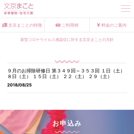
tog
nav
文京まことの特徴
ご利用例
料金のご案内
新型コロナウイルス感染症に対する文京まことの方針
９月のお掃除研修日 第３４９回～３５３回
１日（土）
８日（土） １５日（土） ２２（土） ２９（土）
2018/08/25
お申込み