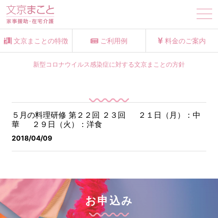
tog
nav
文京まことの特徴
ご利用例
料金のご案内
新型コロナウイルス感染症に対する文京まことの方針
５月の料理研修 第２２回 ２３回
２１日（月）：中
華 ２９日（火）：洋食
2018/04/09
お申込み