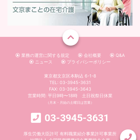
業務の運営に関する規定
会社概要
Q&A
ニュース
プライバシーポリシー
東京都文京区本駒込 6-1-8
TEL:
03-3945-3631
FAX: 03-3945-3643
営業時間: 平日9時〜18時 土日祝祭日休業
（月末・月始の土曜日は営業）
03-3945-3631
厚生労働大臣許可 有料職業紹介事業許可事業所