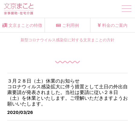
tog
nav
文京まことの特徴
ご利用例
料金のご案内
新型コロナウイルス感染症に対する文京まことの方針
３月２８日（土）休業のお知らせ
コロナウィルス感染拡大に伴う措置として土日の外出自
粛要請が発表されました。
当社は要請に従い２８日
（土）を休業といたします。ご理解いただきますようお
願いいたします。
2020/03/26